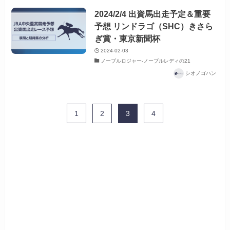
2024/2/4 出資馬出走予定＆重要
予想 リンドラゴ（SHC）きさら
ぎ賞・東京新聞杯
2024-02-03
ノーブルロジャー-ノーブルレディの21
シオノゴハン
1
2
3
4