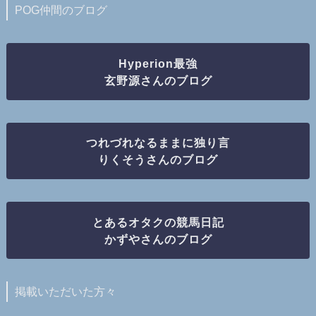
POG仲間のブログ
Hyperion最強
玄野源さんのブログ
つれづれなるままに独り言
りくそうさんのブログ
とあるオタクの競馬日記
かずやさんのブログ
掲載いただいた方々