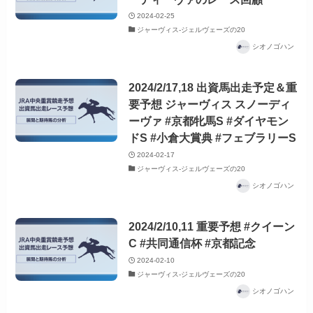
2024-02-25
ジャーヴィス-ジェルヴェーズの20
シオノゴハン
2024/2/17,18 出資馬出走予定＆重
要予想 ジャーヴィス スノーディ
ーヴァ #京都牝馬S #ダイヤモン
ドS #小倉大賞典 #フェブラリーS
2024-02-17
ジャーヴィス-ジェルヴェーズの20
シオノゴハン
2024/2/10,11 重要予想 #クイーン
C #共同通信杯 #京都記念
2024-02-10
ジャーヴィス-ジェルヴェーズの20
シオノゴハン