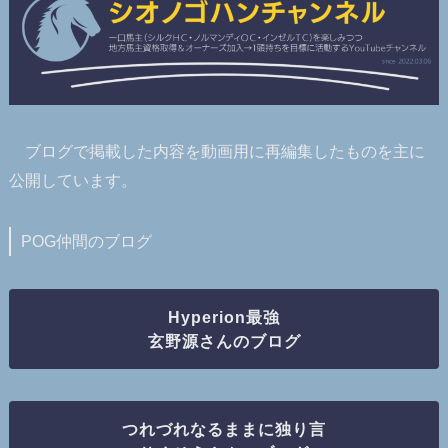
ブログで掲載した内容を動画用に再編集したものを主に
公開しています。
POG仲間のブログ
Hyperion最強
玄野源さんのブログ
つれづれなるままに独り言