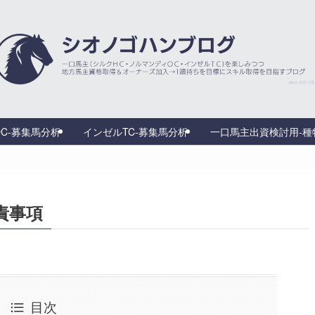
C-募集馬分析
インゼルTC-募集馬分析
一口馬主出資検討用‐種
責事項
目次