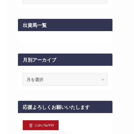
テ
ゴ
リ
ー
出資馬一覧
月別アーカイブ
月
別
ア
ー
カ
応援よろしくお願いいたします
イ
ブ