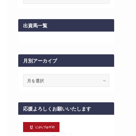
テ
ゴ
リ
ー
出資馬一覧
月別アーカイブ
月
別
ア
ー
カ
応援よろしくお願いいたします
イ
ブ