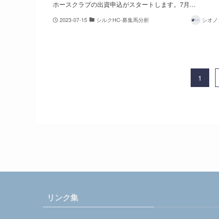
ホースクラブの出資申込がスタートします。7月...
2023-07-15
シルクHC-募集馬分析
シオノ
1
リンク集