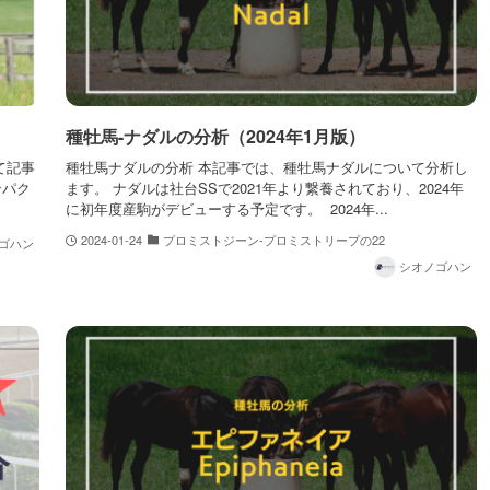
種牡馬-ナダルの分析（2024年1月版）
て記事
種牡馬ナダルの分析 本記事では、種牡馬ナダルについて分析し
ンパク
ます。 ナダルは社台SSで2021年より繋養されており、2024年
に初年度産駒がデビューする予定です。 2024年...
2024-01-24
プロミストジーン‐プロミストリープの22
ゴハン
シオノゴハン