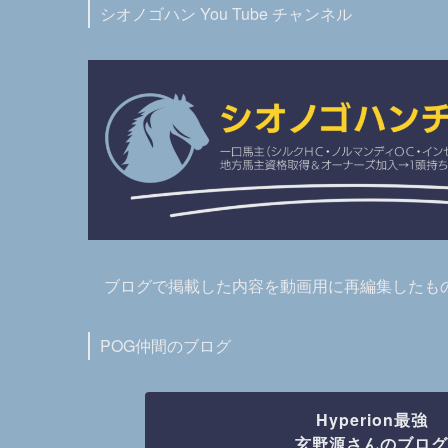
シオノゴハン You Tube チャンネル
ブログで掲載した内容を動画用に再編集したも
POG仲間のブログ
Hyperion最強
玄野源さんのブロ