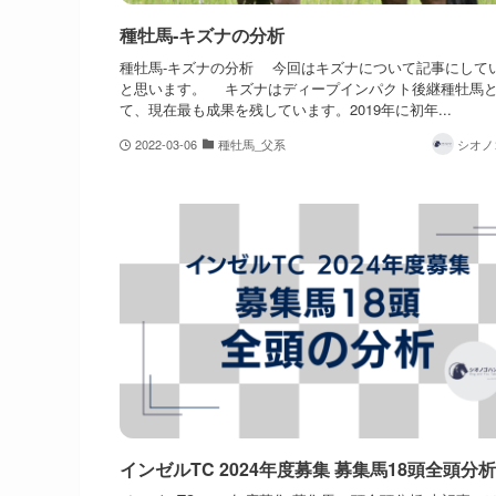
種牡馬‐キズナの分析
種牡馬‐キズナの分析 今回はキズナについて記事にして
と思います。 キズナはディープインパクト後継種牡馬
て、現在最も成果を残しています。2019年に初年...
2022-03-06
種牡馬_父系
シオノ
インゼルTC 2024年度募集 募集馬18頭全頭分析