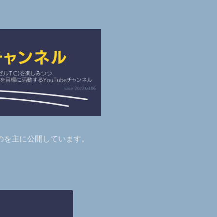
のを主に公開しています。
グ