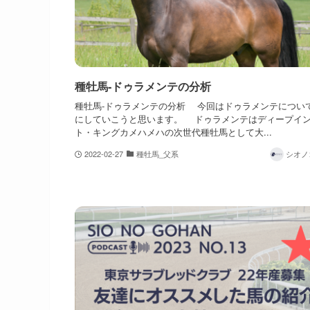
種牡馬‐ドゥラメンテの分析
種牡馬‐ドゥラメンテの分析 今回はドゥラメンテについ
にしていこうと思います。 ドゥラメンテはディープイ
ト・キングカメハメハの次世代種牡馬として大...
2022-02-27
種牡馬_父系
シオノ