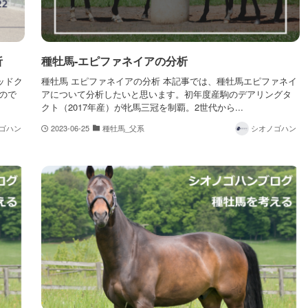
析
種牡馬‐エピファネイアの分析
ッドク
種牡馬 エピファネイアの分析 本記事では、種牡馬エピファネイ
ので
アについて分析したいと思います。初年度産駒のデアリングタ
クト（2017年産）が牝馬三冠を制覇。2世代から...
ゴハン
2023-06-25
種牡馬_父系
シオノゴハン