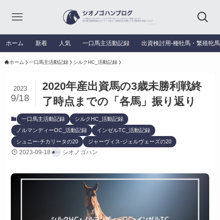
ホーム
新着
人気
一口馬主活動記録
出資検討用‐種牡馬・繁殖牝
ホーム
一口馬主活動記録
シルクHC_活動記録
2020年産出資馬の3歳未勝利戦終
2023
9/18
了時点までの「各馬」振り返り
一口馬主活動記録
シルクHC_活動記録
ノルマンディーOC_活動記録
インゼルTC_活動記録
シュニー-チカリータの20
ジャーヴィス-ジェルヴェーズの20
2023-09-18
シオノゴハン