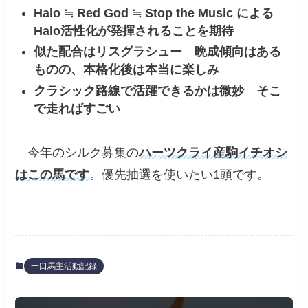
Halo ≒ Red God ≒ Stop the Music による
Halo活性化が発揮されることを期待
似た配合はリスグラシュー 晩成傾向はある
ものの、本格化後は本当に楽しみ
クラシック路線で活躍できるかは微妙 そこ
で走ればすごい
今年のシルク募集の
ハーツクライ産駒イチオシ
はこの馬です
。優先抽選を使いたい1頭です。
一口馬主活動記録