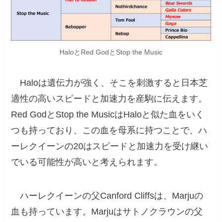
HaloとRed GodとStop the Music
Halo
は遺伝力が強く、そこを刺激すると日本芝
適性の高いスピードと加速力を産駒に伝えます。
Red God
と
Stop the Music
は
Halo
と似た血をいく
つも持っており、この血を母系に持つことで、ハ
ーレクイーンの20はスピードと加速力を受け継い
でいる可能性が高いと考えられます。
ハーレクイーンの父
Canford Cliffs
は、
Marju
の
血も持っています。Marjuはサトノクラウンの父