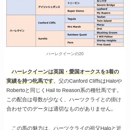
ハーレクイーンの20
ハーレクイーンは英国・愛国オークスを3着の
実績を持つ牝馬です
。父のCanford CliffsはHaloや
Robertoと同じくHail to Reason系の種牡馬です。
この配合は母数が少なく、ハーツクライとの掛け
合わせでのデータは適切なものがありません。
この馬の魅力は、ハーツクライの祖父
Halo
と近