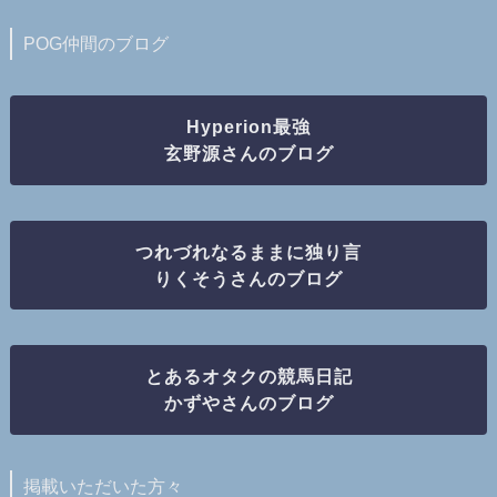
POG仲間のブログ
Hyperion最強
玄野源さんのブログ
つれづれなるままに独り言
りくそうさんのブログ
とあるオタクの競馬日記
かずやさんのブログ
掲載いただいた方々