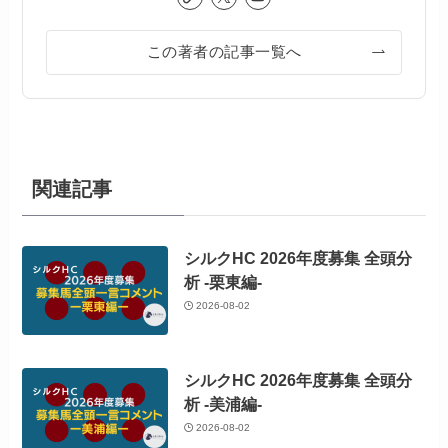
この著者の記事一覧へ
関連記事
シルクHC 2026年度募集 全頭分
析 -栗東編-
2026-08-02
シルクHC 2026年度募集 全頭分
析 -美浦編-
2026-08-02