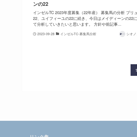
ンの22
インゼルTC 2023年度募集（22年産） 募集馬の分析 プリ
22、ユイフィーユの22に続き、今日はメイディーンの22
て分析していきたいと思います。 方針や前記事...
2023-09-28
インゼルTC-募集馬分析
シオノ
リンク集