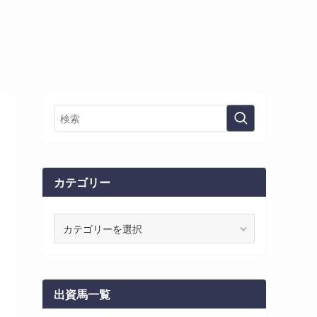
カテゴリー
カ
テ
ゴ
リ
ー
出資馬一覧