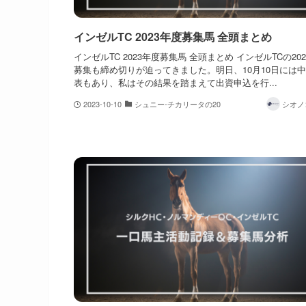
インゼルTC 2023年度募集馬 全頭まとめ
インゼルTC 2023年度募集馬 全頭まとめ インゼルTCの20
募集も締め切りが迫ってきました。明日、10月10日には
表もあり、私はその結果を踏まえて出資申込を行...
2023-10-10
シュニー-チカリータの20
シオノ