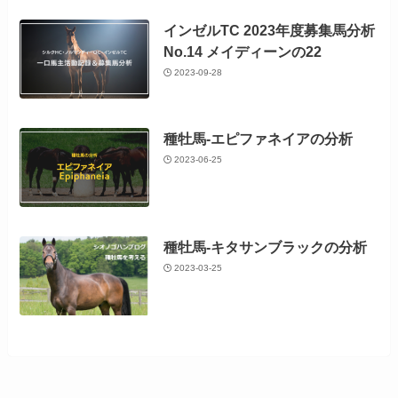
インゼルTC 2023年度募集馬分析
No.14 メイディーンの22
2023-09-28
種牡馬‐エピファネイアの分析
2023-06-25
種牡馬‐キタサンブラックの分析
2023-03-25