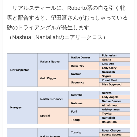
リアルスティールに、
Roberto
系の血を引く牝
馬と配合すると、望田潤さんがおっしゃっている
砂のトライアングルが発生します。
（Nashua≒Nantallahのニアリークロス）