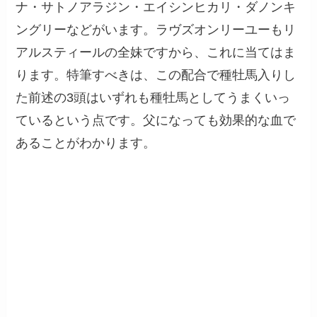
ナ・サトノアラジン・エイシンヒカリ・ダノンキ
ングリー
などがいます。
ラヴズオンリーユー
もリ
アルスティールの全妹ですから、これに当てはま
ります。特筆すべきは、この配合で種牡馬入りし
た前述の3頭はいずれも種牡馬としてうまくいっ
ているという点です。父になっても効果的な血で
あることがわかります。