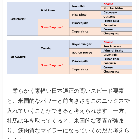
柔らかく素軽い日本適正の高いスピード要素
と、米国的なパワーと前向きさをこのニックスで
入れていくことができると考えられます。一方、
牡馬は年を取ってくると、米国的な要素が強ま
り、筋肉質なマイラーになっていくのだと考えら