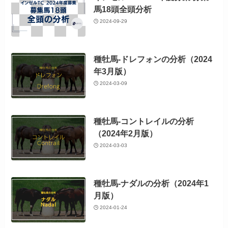
馬18頭全頭分析
2024-09-29
種牡馬-ドレフォンの分析（2024
年3月版）
2024-03-09
種牡馬‐コントレイルの分析
（2024年2月版）
2024-03-03
種牡馬-ナダルの分析（2024年1
月版）
2024-01-24