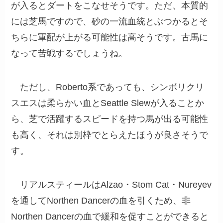
が入るとダートをこなせそうです。ただ、本質的
には芝馬ですので、砂の一流血統とぶつかるとそ
ちらに軍配が上がる可能性は高そうです。古馬に
なって苦戦するでしょうね。
ただし、Roberto系であっても、シンボリクリ
スエスは柔らかい血とSeattle Slewが入ることか
ら、芝で活躍するスピードを持つ馬が出る可能性
も高く、それは別枠でとらえたほうが良さそうで
す。
リアルスティールは
Alzao・Stom Cat・Nureyev
を通して
Northen Dancer
の血を引くため、非
Northen Dancerの血で緩和を促すことができると