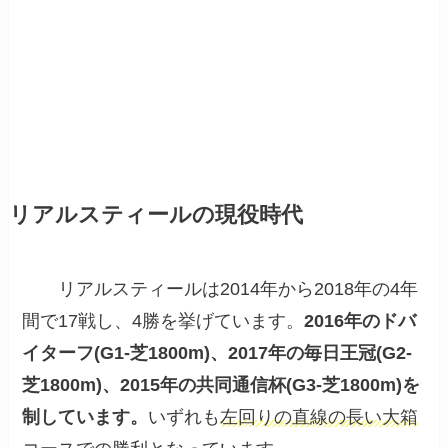
リアルスティールの現役時代
リアルスティール
は2014年から2018年の4年
間で17戦し、4勝を挙げています。
2016年のドバ
イターフ(G1-芝1800m)、2017年の毎日王冠(G2-
芝1800m)、2015年の共同通信杯(G3-芝1800m)を
制しています。
いずれも
左回りの直線の長い大箱