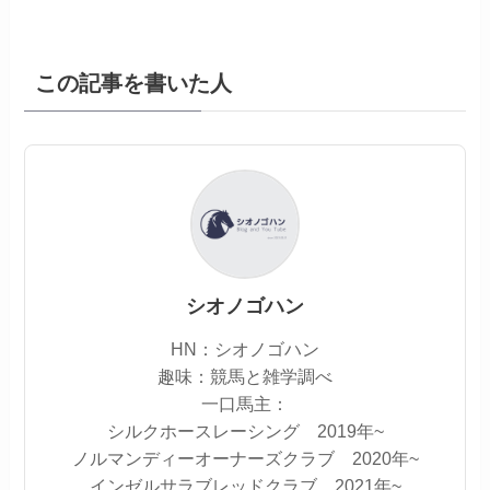
この記事を書いた人
シオノゴハン
HN：シオノゴハン
趣味：競馬と雑学調べ
一口馬主：
シルクホースレーシング 2019年~
ノルマンディーオーナーズクラブ 2020年~
インゼルサラブレッドクラブ 2021年~