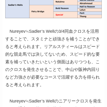
Nureyev≒Sadler’s Well
の3/4同血クロスを活用
することで、スタミナと頑強さを補うことができ
ると考えられます。リアルスティールはスピード
的な競走馬では決してないため、スピード的な要
素を補っていきたいという側面はありつつも、こ
のクロスを発生させることで、中山や阪神内回り
など力強さが必要なコースで活躍する力を得られ
ると考えられます。
Nureyev≒Sadler’s Wellのニアリークロスを発生