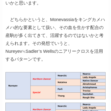
いかと思います。
どちらかというと、Monevassiaをキングカメハ
メハ的な要素として扱い、その血を生かす配合の
産駒が多く出てきて、活躍するのではないかと考
えられます。その発想でいうと、
Nureyev≒Sadler’s Wells
のニアリークロスを活用
するパターンです。