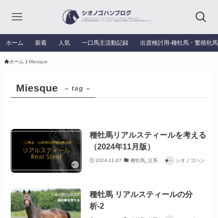
ホーム
新着
人気
一口馬主活動記録
出資検討用‐種牡馬・繁殖牝
ホーム
Miesque
Miesque
– tag –
種牡馬リアルスティールを考える
（2024年11月版）
2024-11-07
種牡馬_父系
シオノゴハン
種牡馬 リアルスティールの分
析-2