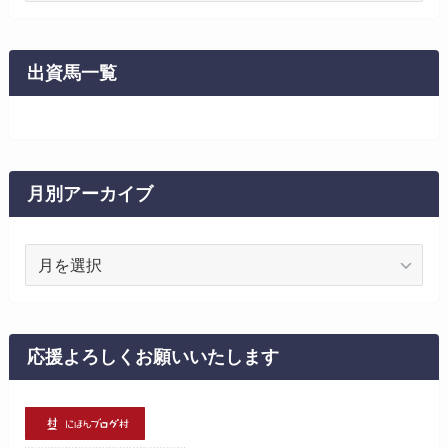
ゴ
リ
ー
出資馬一覧
月別アーカイブ
月
別
ア
ー
カ
応援よろしくお願いいたします
イ
ブ