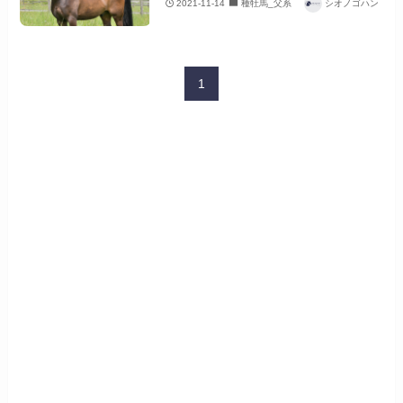
2021-11-14
種牡馬_父系
シオノゴハン
1