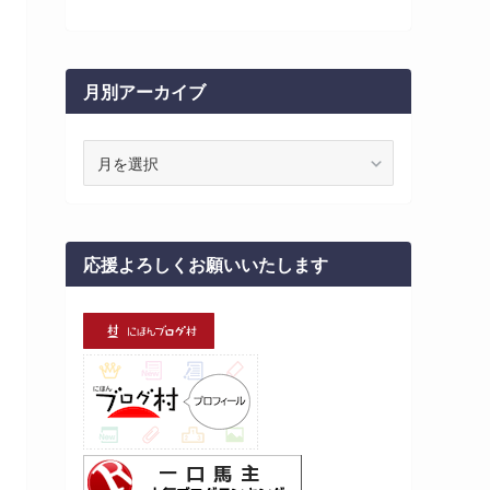
月別アーカイブ
月
別
ア
ー
カ
応援よろしくお願いいたします
イ
ブ