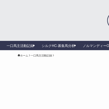
一口馬主活動記録
シルクHC-募集馬分析
ノルマンディーO
ホーム
一口馬主活動記録