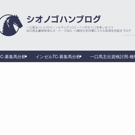
C-募集馬分析
インゼルTC-募集馬分析
一口馬主出資検討用‐種