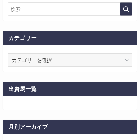
カテゴリー
カ
テ
ゴ
リ
ー
出資馬一覧
月別アーカイブ