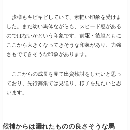
歩様もキビキビしていて、素軽い印象を受けま
した。まだ幼い馬体ながらも、スピード感がある
のではないかという印象です。前駆・後躯ともに
ここから大きくなってきそうな印象があり、力強
さもでてきそうな印象があります。
ここからの成長を見て出資検討をしたいと思っ
ており、先行募集では見送り、様子を見たいと思
います。
候補からは漏れたものの良さそうな馬