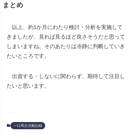
まとめ
以上、約1か月にわたり検討・分析を実施して
きましたが、見れば見るほど良さそうだと思って
しまいますね。そのあたりは冷静に判断していき
たいところです。
出資する・しないに関わらず、期待して注目し
たいと思います。
一口馬主活動記録