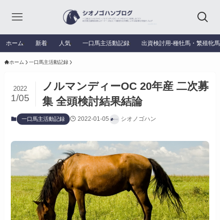
ホーム
新着
人気
一口馬主活動記録
出資検討用‐種牡馬・繁殖牝
ホーム
一口馬主活動記録
ノルマンディーOC 20年産 二次募
2022
1/05
集 全頭検討結果結論
2022-01-05
シオノゴハン
一口馬主活動記録