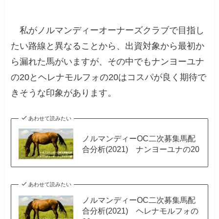
私がノルマンディーオーナーズクラブで目指し
たい路線と異なることから、出資対象から最初か
ら漏れた馬がいますが、その中でも
ナンヨーユナ
の20
と
ヘレナモルフォの20
はコスパが良く期待で
きそうな印象があります。
あわせて読みたい
ノルマンディーOC二次募集馬配
合分析(2021) ナンヨーユナの20
あわせて読みたい
ノルマンディーOC二次募集馬配
合分析(2021) ヘレナモルフォの