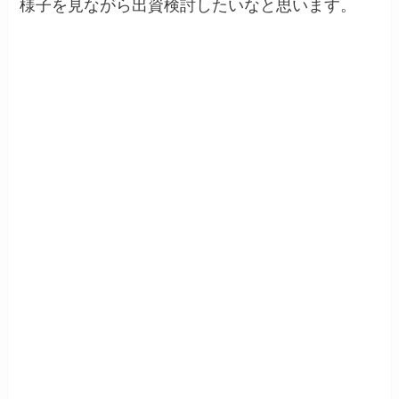
様子を見ながら出資検討したいなと思います。