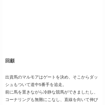
回顧
出資馬のマルモアはゲートを決め、そこからダッ
シュもついて道中5番手を追走。
前に馬を置きながら冷静な競馬ができましたし、
コーナリングも無難にこなし、直線を向いて伸び