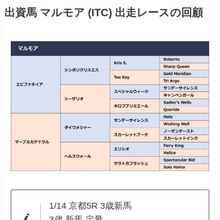
出資馬 マルモア (ITC) 出走レースの回顧
1/14 京都5R 3歳新馬
3歳 新馬 定量