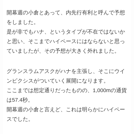
開幕週の小倉とあって、内先行有利と呼んで予想
をしました。
是が非でもハナ、というタイプが不在ではないか
と思い、そこまでハイペースにはならないと思っ
ていましたが、その予想が大きく外れました。
グランスラムアスクがハナを主張し、そこにウイ
ンピクシスがついていく展開になります。
ここまでは想定通りだったものの、1,000mの通貨
は57.4秒。
開幕週の小倉と言えど、これは明らかにハイペー
スでした。