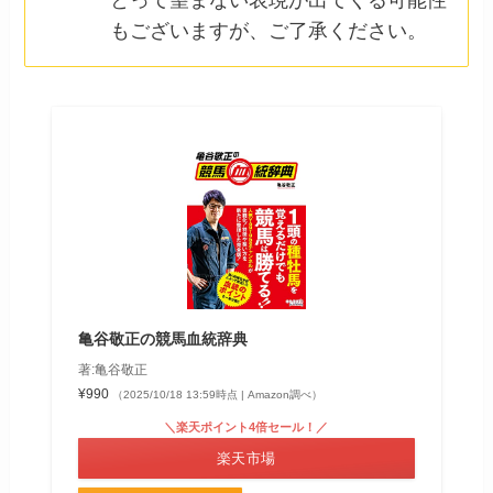
とって望まない表現が出てくる可能性
もございますが、ご了承ください。
亀谷敬正の競馬血統辞典
著:亀谷敬正
¥990
（2025/10/18 13:59時点 | Amazon調べ）
＼楽天ポイント4倍セール！／
楽天市場