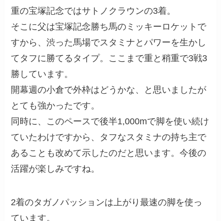
重の宝塚記念ではサトノクラウンの3着。
そこに父は宝塚記念勝ち馬のミッキーロケットで
すから、渋った馬場でスタミナとパワーを生かし
てタフに勝てるタイプ。ここまで重と稍重で3戦3
勝しています。
開幕週の小倉で外枠はどうかな、と思いましたが
とても強かったです。
同時に、このペースで後半1,000mで脚を使い続け
ていたわけですから、タフなスタミナの持ち主で
あることも改めて示したのだと思います。今後の
活躍が楽しみですね。
2着のタガノパッションは上がり最速の脚を使っ
ています。