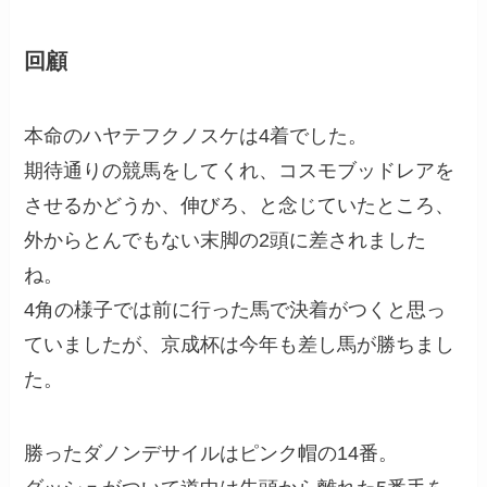
回顧
本命のハヤテフクノスケは4着でした。
期待通りの競馬をしてくれ、コスモブッドレアを
させるかどうか、伸びろ、と念じていたところ、
外からとんでもない末脚の2頭に差されました
ね。
4角の様子では前に行った馬で決着がつくと思っ
ていましたが、京成杯は今年も差し馬が勝ちまし
た。
勝ったダノンデサイルはピンク帽の14番。