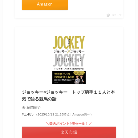
Amazon
ポチップ
ジョッキー×ジョッキー トップ騎手１１人と本
気で語る競馬の話
著:藤岡佑介
¥1,485
（2025/10/13 21:29時点 | Amazon調べ）
＼楽天ポイント4倍セール！／
楽天市場