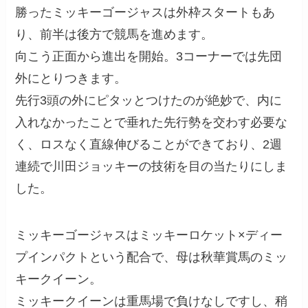
勝ったミッキーゴージャスは外枠スタートもあ
り、前半は後方で競馬を進めます。
向こう正面から進出を開始。3コーナーでは先団
外にとりつきます。
先行3頭の外にピタッとつけたのが絶妙で、内に
入れなかったことで垂れた先行勢を交わす必要な
く、ロスなく直線伸びることができており、2週
連続で川田ジョッキーの技術を目の当たりにしま
した。
ミッキーゴージャスはミッキーロケット×ディー
プインパクトという配合で、母は秋華賞馬のミッ
キークイーン。
ミッキークイーンは重馬場で負けなしですし、稍