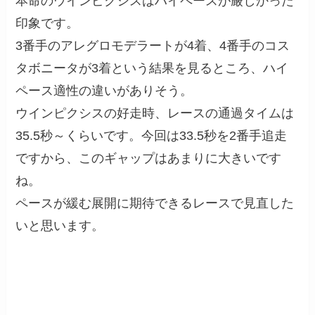
本命のウインピクシスはハイペースが厳しかった
印象です。
3番手のアレグロモデラートが4着、4番手のコス
タボニータが3着という結果を見るところ、ハイ
ペース適性の違いがありそう。
ウインピクシスの好走時、レースの通過タイムは
35.5秒～くらいです。今回は33.5秒を2番手追走
ですから、このギャップはあまりに大きいです
ね。
ペースが緩む展開に期待できるレースで見直した
いと思います。