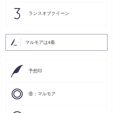
ランスオブクイーン
マルモアは4着
予想印
⑧：マルモア