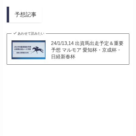
予想記事
あわせて読みたい
24/1/13,14 出資馬出走予定＆重要
予想 マルモア 愛知杯・京成杯・
日経新春杯