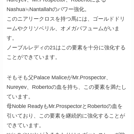
Nashua≒Nantallahのパワー強化。
このニアリークロスを持つ馬には、ゴールドドリ
ームやクリソベリル、オメガパフュームがいま
す。
ノーブルレディの21はこの要素を十分に強化する
ことができています。
そもそも父Palace MaliceがMr.Prospector、
Nureyev、Robertoの血を持ち、この要素を満たし
ています。
母Noble ReadyもMr.ProspectorとRobertoの血を
引いており、この要素を継続的に強化することが
できています。