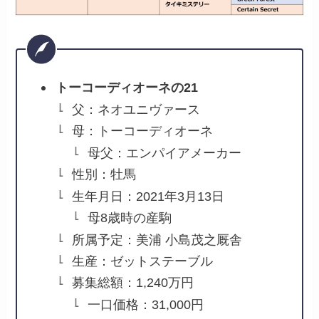
トーコーディオーネの21
父：ネオユニヴァース
母：トーコーディオーネ
母父：エンパイアメーカー
性別：牡馬
生年月日：2021年3月13日
母8歳時の産駒
所属予定：美浦 小島茂之厩舎
生産：ゼットステーブル
募集総額：1,240万円
一口価格：31,000円