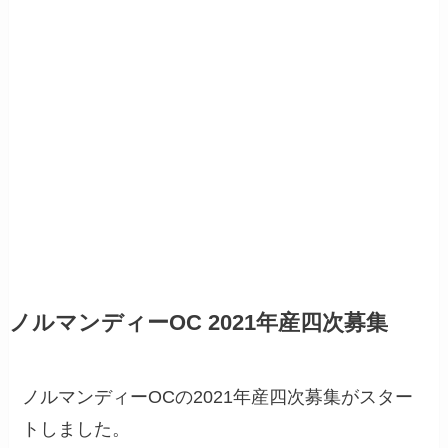
ノルマンディーOC 2021年産四次募集
ノルマンディーOCの2021年産四次募集がスター
トしました。