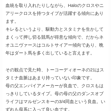
血統を取り入れたりしながら、Haloのクロスやニ
アリークロスを持つタイプが活躍する傾向にあり
ます。
キレるというより、駆動力とスタミナを生かして
まくって押し切る競馬が得意な傾向で、だからネ
オユニヴァースはコルトサイアー傾向であり、晩
年はダート馬を多く出していると言えます。
その観点で見た時、トーコーディオーネの21はス
タミナ血脈はあまり持っていない印象です。
母の父エンパイアメーカーが良血で、クロスもは
っきりしているタイプ。母の母の父のダンスオブ
ライフはマルゼンスキーの3/4同血という良血。い
ずれも母系に入って良い血です。