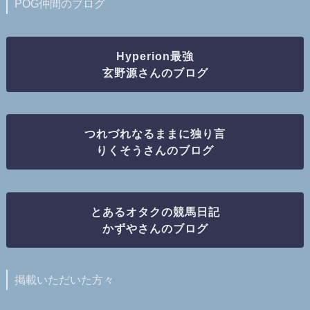
POG仲間のブログ
Hyperion最強
玄野源さんのブログ
つれづれなるままに独り言
りくそうさんのブログ
とあるオタクの競馬日記
かずやさんのブログ
掲載いただいた方々