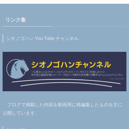
リンク集
シオノゴハン You Tube チャンネル
ブログで掲載した内容を動画用に再編集したものを主に
公開しています。