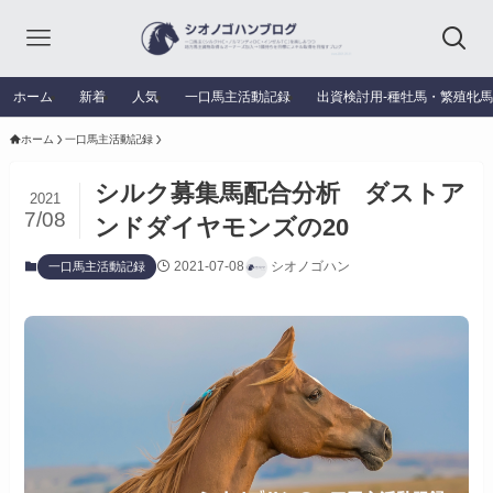
ホーム
新着
人気
一口馬主活動記録
出資検討用‐種牡馬・繁殖牝
ホーム
一口馬主活動記録
シルク募集馬配合分析 ダストア
2021
7/08
ンドダイヤモンズの20
2021-07-08
シオノゴハン
一口馬主活動記録