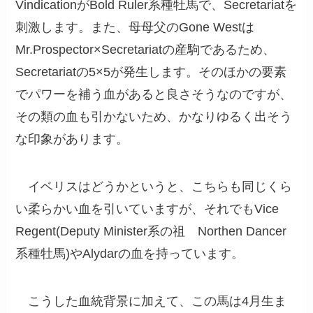
Vindication
が
Bold Ruler
系種牡馬で、
Secretariat
を
刺激します。また、母母父の
Gone West
は
Mr.Prospector×Secretariat
の産駒であるため、
Secretariat
の5×5が発生します。そのほかの要素
でパワーを補う血があると良さそうなのですが、
その類の血も引かないため、かなりゆるく出そう
な印象があります。
イベリスはどうかというと、こちらも同じくら
い柔らかい血を引いていますが、それでも
Vice
Regent
(
Deputy Minister
系の祖
Northen Dancer
系種牡馬)や
Alydar
の血を持っています。
こうした血統背景に加えて、この馬は4月生ま