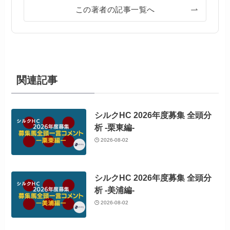
この著者の記事一覧へ
関連記事
シルクHC 2026年度募集 全頭分
析 -栗東編-
2026-08-02
シルクHC 2026年度募集 全頭分
析 -美浦編-
2026-08-02