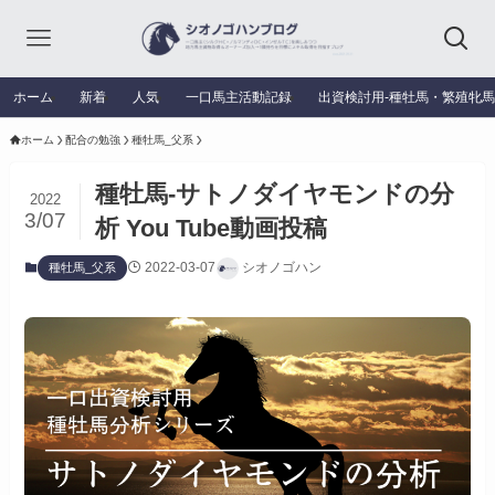
ホーム
新着
人気
一口馬主活動記録
出資検討用‐種牡馬・繁殖牝
ホーム
配合の勉強
種牡馬_父系
種牡馬‐サトノダイヤモンドの分
2022
3/07
析 You Tube動画投稿
2022-03-07
シオノゴハン
種牡馬_父系