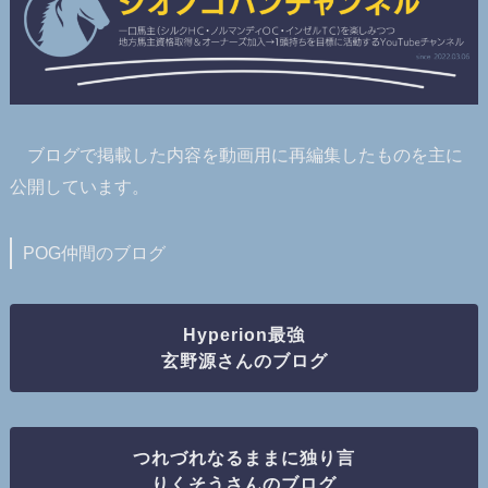
ブログで掲載した内容を動画用に再編集したものを主に
公開しています。
POG仲間のブログ
Hyperion最強
玄野源さんのブログ
つれづれなるままに独り言
りくそうさんのブログ