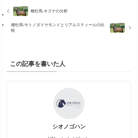
種牡馬‐キズナの分析
種牡馬‐サトノダイヤモンドとリアルスティールの比
較
この記事を書いた人
シオノゴハン