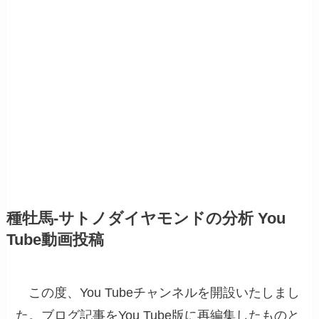
種牡馬‐サトノダイヤモンドの分析 You
Tube動画投稿
この度、You Tubeチャンネルを開設いたしまし
た。ブログ記事をYou Tube版に再編集したものと