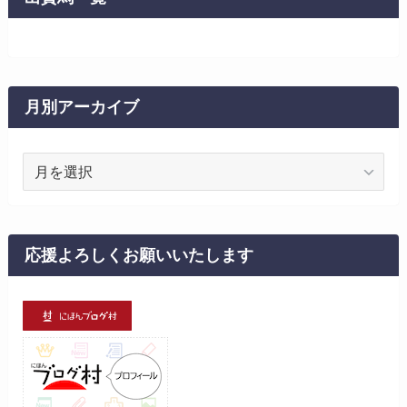
月別アーカイブ
月
別
ア
ー
カ
応援よろしくお願いいたします
イ
ブ