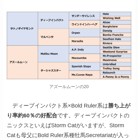
アズールムーンの20
ディープインパクト
系×
Bold Ruler
系は
勝ち上が
り率約60％の好配合
です。
ディープインパクト
の
ニックスといえば
Storm Cat
がいますが、
Storm
Cat
も母父に
Bold Ruler
系種牡馬
Secretariat
が入っ