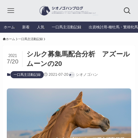
ホーム
新着
人気
一口馬主活動記録
出資検討用‐種牡馬・繁殖牝
ホーム
一口馬主活動記録
シルク募集馬配合分析 アズール
2021
7/20
ムーンの20
2021-07-20
シオノゴハン
一口馬主活動記録