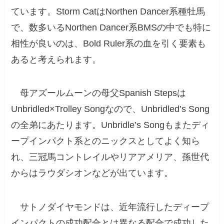
ています。
Storm Cat
は
Northen Dancer
系種牡馬
で、数多いるNorthen Dancer系BMSの中でも特に
相性が良いのは、
Bold Ruler
系の血を引く要素も
あると考えられます。
母
アズールムーン
の母父
Spanish Steps
は
Unbridled
×
Trolley Song
なので、
Unbridled’s Song
の全弟にあたります。
Unbridle’s Song
もまたディ
ープインパクト系とのニックスとしてよく知ら
れ、三冠馬
コントレイル
や
リアアメリア
、孫世代
からは
ラウダシオン
などが出ています。
サトノダイヤモンド
は、近年流行したディープ
インパクトの成功配合とは異なる配合で成功した