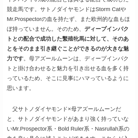
競走馬です。
サトノダイヤモンド
は
Storm Cat
や
Mr.Prospector
の血を持たず、また欧州的な血もほ
ぼ持っていません。そのため、
ディープインパク
トとの配合で成功した繫殖牝馬に対して、そのあ
とをそのまま引き継ぐことができるのが大きな魅
力です
。母アズールムーンは、ディープインパク
トと掛け合わせると魅力を引き出せる血を多く持
っているため、そこに見事にハマっているように
思います。
父
サトノダイヤモンド
×母
アズールムーン
だ
と、サトノダイヤモンドがあまり強く持っていな
い
Mr.Prospector
系・
Bold Ruler
系・
Nasrullah
系の