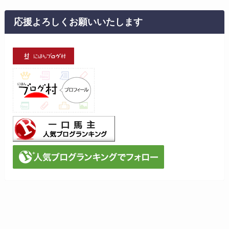
ー
カ
応援よろしくお願いいたします
イ
ブ