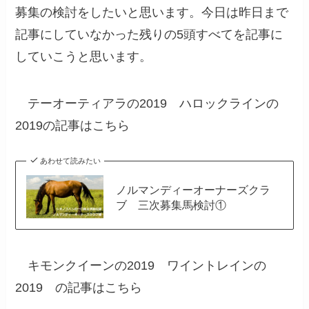
募集の検討をしたいと思います。今日は昨日まで
記事にしていなかった残りの5頭すべてを記事に
していこうと思います。
テーオーティアラの2019 ハロックラインの
2019の記事はこちら
あわせて読みたい
ノルマンディーオーナーズクラ
ブ 三次募集馬検討①
キモンクイーンの2019 ワイントレインの
2019 の記事はこちら