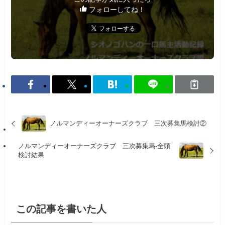
フォローしてね！
ノルマンディーオーナーズクラブ 三次募集馬検討②
ノルマンディーオーナーズクラブ 三次募集馬‐全頭
検討結果
この記事を書いた人