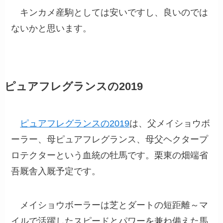
キンカメ産駒としては安いですし、良いのでは
ないかと思います。
ピュアフレグランスの2019
ピュアフレグランスの2019
は、父メイショウボ
ーラー、母ピュアフレグランス、母父ヘクタープ
ロテクターという血統の牡馬です。栗東の畑端省
吾厩舎入厩予定です。
メイショウボーラーは芝とダートの短距離～マ
イルで活躍したスピードとパワーを兼ね備えた馬