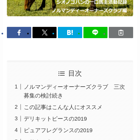
目次
ノルマンディーオーナーズクラブ 三次
募集の検討続き
この記事はこんな人にオススメ
デリキットピースの2019
ピュアフレグランスの2019