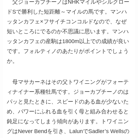
父ジョーカプチーノはNHKマイルやシルクロー
ドSで勝利した短距離～マイルの馬です。マンハ
ッタンカフェ×フサイチコンコルドなので、なぜ
短いところにでるのか不思議に思います。マンハ
ッタンカフェの産駒は1800m以上での成績が良い
です。フォルティノのあたりがポイントでしょう
か。
母マサカーネはその父トワイニングがフォーテ
ィナイナー系種牡馬です。ジョーカプチーノのは
パッと見たときに、スピードのある血が少ないた
め、パワーにふれる血を引く母と組み合わせると
鈍足になってしまう傾向があります。トワイニン
グはNever Bendを引き、LalunでSadler’s Wellsの