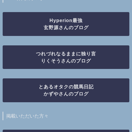
Hyperion最強
玄野源さんのブログ
つれづれなるままに独り言
りくそうさんのブログ
とあるオタクの競馬日記
かずやさんのブログ
掲載いただいた方々