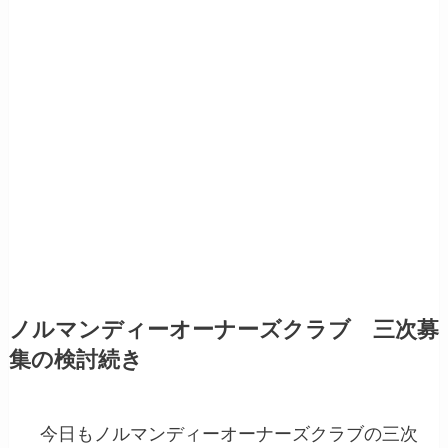
ノルマンディーオーナーズクラブ 三次募
集の検討続き
今日もノルマンディーオーナーズクラブの三次