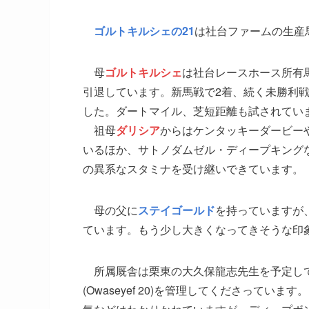
ゴルトキルシェの21
は社台ファームの生産
母
ゴルトキルシェ
は社台レースホース所有馬
引退しています。新馬戦で2着、続く未勝利戦
した。ダートマイル、芝短距離も試されてい
祖母
ダリシア
からはケンタッキーダービー
いるほか、サトノダムゼル・ディープキング
の異系なスタミナを受け継いできています。
母の父に
ステイゴールド
を持っていますが、
ています。もう少し大きくなってきそうな印
所属厩舎は栗東の大久保龍志先生を予定し
(Owaseyef 20)を管理してくださって