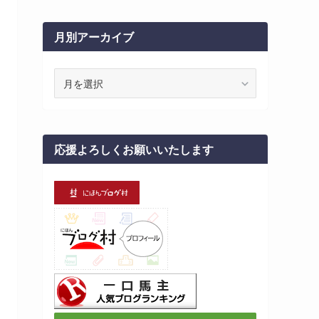
月別アーカイブ
月
別
ア
ー
カ
応援よろしくお願いいたします
イ
ブ