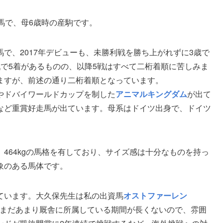
馬で、母6歳時の産駒です。
で、2017年デビューも、未勝利戦を勝ち上がれずに3歳で
で5着があるものの、以降5戦はすべて二桁着順に苦しみま
ますが、前述の通り二桁着順となっています。
やドバイワールドカップを制した
アニマルキングダム
が出て
など重賞好走馬が出ています。母系はドイツ出身で、ドイツ
464kgの馬格を有しており、サイズ感は十分なものを持っ
象のある馬体です。
ています。大久保先生は私の出資馬
オストファーレン
います。まだあまり厩舎に所属している期間が長くないので、雰囲