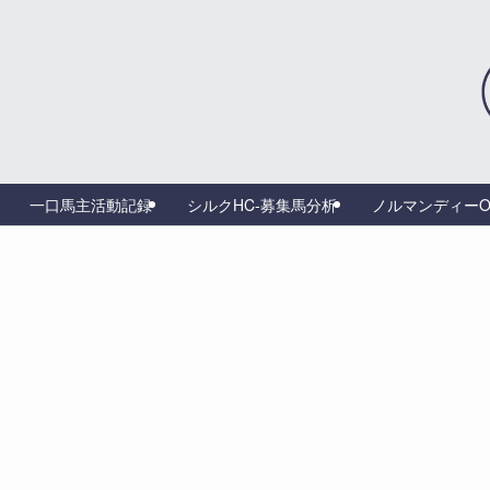
一口馬主活動記録
シルクHC-募集馬分析
ノルマンディーO