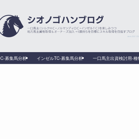
C-募集馬分析
インゼルTC-募集馬分析
一口馬主出資検討用‐種