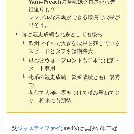
Yarn=Preach
の全姉妹クロスから先
祖返りも？
シンプルな競馬ができる環境で成果が
出そう。
母は競走成績も牝系としても優秀
欧州マイルで大きな成果を残している
スピードとタフさは期待大
母の父
ウォーフロント
も日本では芝・
ダート兼用
牝系の競走成績・繁殖成績ともに優秀
で、
各代で大種牡馬をつけて積み重ねてお
り、将来にも期待。
父
ジャスティファイ
(Justify)は無敗の米三冠