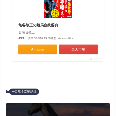
亀谷敬正の競馬血統辞典
著:亀谷敬正
¥990
（2025/10/18 13:59時点 | Amazon調べ）
Amazon
楽天市場
ポチップ
一口馬主活動記録