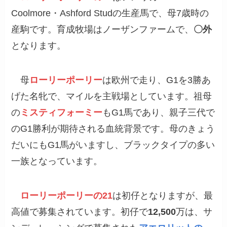
Coolmore・Ashford Studの生産馬で、母7歳時の
産駒です。育成牧場はノーザンファームで、
〇外
となります。
母
ローリーポーリー
は欧州で走り、G1を3勝あ
げた名牝で、マイルを主戦場としています。祖母
の
ミスティフォーミー
もG1馬であり、親子三代で
のG1勝利が期待される血統背景です。母のきょう
だいにもG1馬がいますし、ブラックタイプの多い
一族となっています。
ローリーポーリーの21
は初仔となりますが、最
高値で募集されています。初仔で
12,500
万は、サ