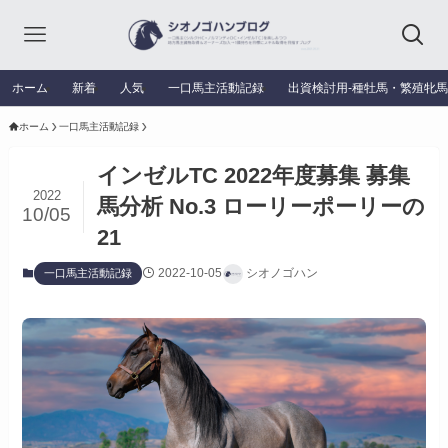
ホーム
新着
人気
一口馬主活動記録
出資検討用‐種牡馬・繁殖牝
ホーム
一口馬主活動記録
インゼルTC 2022年度募集 募集
2022
馬分析 No.3 ローリーポーリーの
10/05
21
2022-10-05
シオノゴハン
一口馬主活動記録