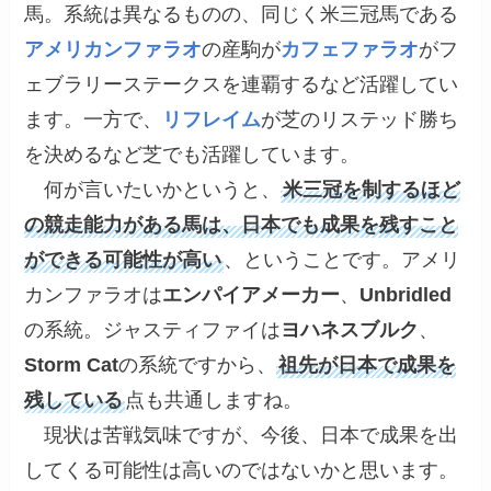
馬。系統は異なるものの、同じく米三冠馬である
アメリカンファラオ
の産駒が
カフェファラオ
がフ
ェブラリーステークスを連覇するなど活躍してい
ます。一方で、
リフレイム
が芝のリステッド勝ち
を決めるなど芝でも活躍しています。
何が言いたいかというと、
米三冠を制するほど
の競走能力がある馬は、日本でも成果を残すこと
ができる可能性が高い
、ということです。アメリ
カンファラオは
エンパイアメーカー
、
Unbridled
の系統。ジャスティファイは
ヨハネスブルク
、
Storm Cat
の系統ですから、
祖先が日本で成果を
残している
点も共通しますね。
現状は苦戦気味ですが、今後、日本で成果を出
してくる可能性は高いのではないかと思います。