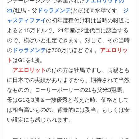
ンデーレーシングで募集された
アエロリットの
21
(牡馬・父
ドゥラメンテ
)とほぼ同水準です。
ジ
ャスティファイ
の初年度種付け料は当時の報道に
よると15万ドルで、21年産は2世代目に該当する
ので、横ばいと推定できます。対して、その当時
の
ドゥラメンテ
は700万円ほどです。
アエロリッ
ト
はG1を1勝。
アエロリット
の仔の方は牡馬ですし、両親とも
に日本での実績がありますから、期待されて当然
なものの、ローリーポーリーの21も父米3冠馬、
母はG1を3勝＆一族優秀と考えた時、価格として
は相当高いものの、背景的には妥当、もしくは安
い設定にも感じられます。