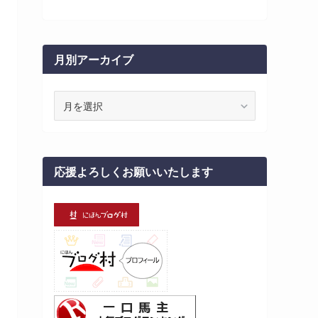
月別アーカイブ
月
別
ア
ー
カ
応援よろしくお願いいたします
イ
ブ