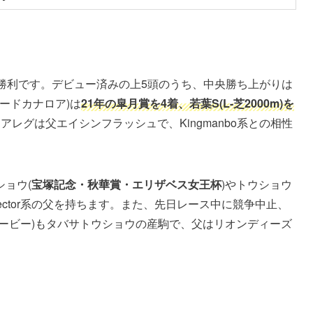
勝利です。デビュー済みの上5頭のうち、中央勝ち上がりは
ードカナロア
)は
21年の皐月賞を4着、若葉S(L-芝2000m)を
ゥアレグ
は父
エイシンフラッシュ
で、
Kingmanbo
系との相性
ショウ
(
宝塚記念・秋華賞・エリザベス女王杯
)や
トウショウ
ctor
系の父を持ちます。また、先日レース中に競争中止、
ービー)も
タバサトウショウ
の産駒で、父は
リオンディーズ