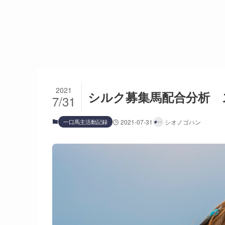
2021
シルク募集馬配合分析 
7/31
一口馬主活動記録
2021-07-31
シオノゴハン