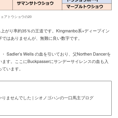
ェアトウショウの20
上がり率約35％の王道です。
Kingmanbo
系×
ディープイン
字ではありませんが、無難に良い数字です。
n
・
Sadler’s Wells
の血を引いており、父
Northen Dancer
を
います。ここに
Buckpasser
にサンデーサイレンスの血も入
っています。
つかりませんでした | シオノゴハンの一口馬主ブログ