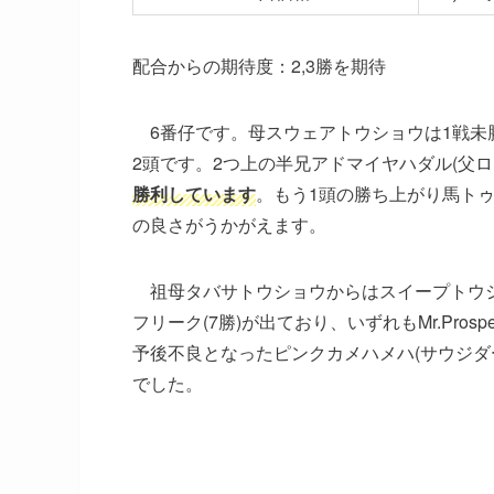
配合からの期待度：2,3勝を期待
6番仔です。母
スウェアトウショウ
は1戦未
2頭です。2つ上の半兄
アドマイヤハダル
(父
ロ
勝利しています
。もう1頭の勝ち上がり馬
ト
の良さがうかがえます。
祖母
タバサトウショウ
からは
スイープトウ
フリーク
(7勝)が出ており、いずれも
Mr.Prospe
予後不良となった
ピンクカメハメハ
(サウジダ
でした。