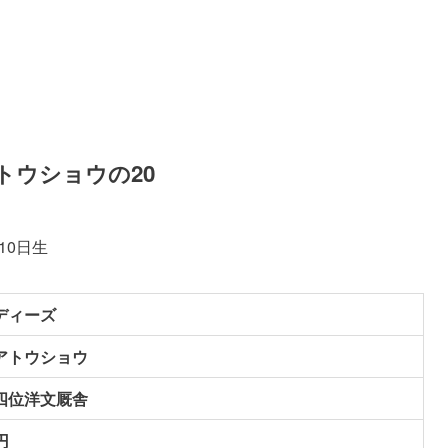
トウショウの20
10日生
ディーズ
アトウショウ
四位洋文厩舎
円