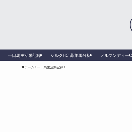
一口馬主活動記録
シルクHC-募集馬分析
ノルマンディーO
ホーム
一口馬主活動記録