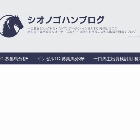
C-募集馬分析
インゼルTC-募集馬分析
一口馬主出資検討用‐種