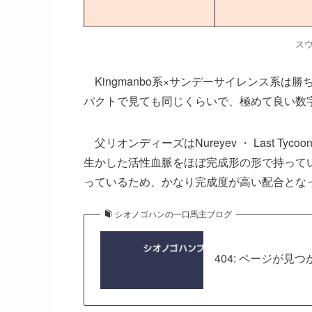
スウ
Kingmanbo
系×
サンデーサイレンス
系は勝ち
パクト
で見ても同じくらいで、極めて良い数
父リオンディーズは
Nureyev
・
Last Tycoo
生かした活性血脈をほぼ完成形の形で持って
っているため、かなり完成度が高い配合とな
シオノゴハンの一口馬主ブログ
404: ページが見