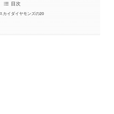
目次
スカイダイヤモンズの20