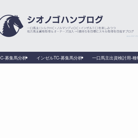
C-募集馬分析
インゼルTC-募集馬分析
一口馬主出資検討用‐種