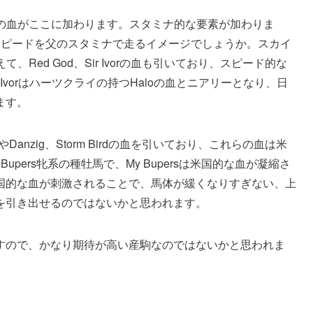
の血がここに加わります。スタミナ的な要素が加わりま
スピードを父のスタミナで走るイメージでしょうか。スカイ
えて、
Red God
、
Sir Ivor
の血も引いており、スピード的な
 Ivor
は
ハーツクライ
の持つ
Halo
の血とニアリーとなり、日
ます。
や
Danzig、Storm Bird
の血を引いており、これらの血は米
 Bupers
牝系の種牡馬で、
My Bupers
は米国的な血が凝縮さ
国的な血が刺激されることで、馬体が緩くなりすぎない、上
を引き出せるのではないかと思われます。
ので、かなり期待が高い産駒なのではないかと思われま