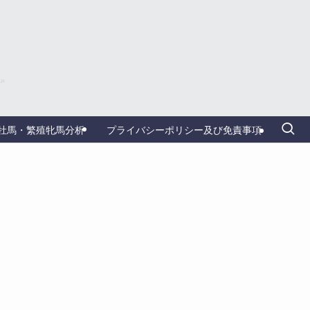
牡馬・繁殖牝馬分析
プライバシーポリシー及び免責事項