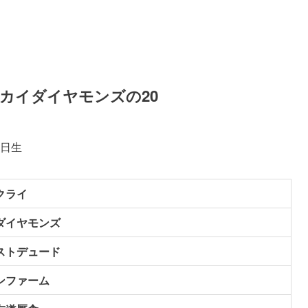
カイダイヤモンズの20
4日生
クライ
ダイヤモンズ
ストデュード
ンファーム