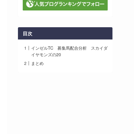
目次
インゼルTC 募集馬配合分析 スカイダ
イヤモンズの20
まとめ