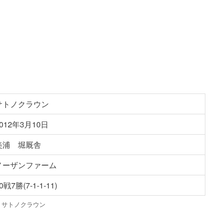
サトノクラウン
2012年3月10日
美浦 堀厩舎
ノーザンファーム
0戦7勝(7-1-1-11)
サトノクラウン