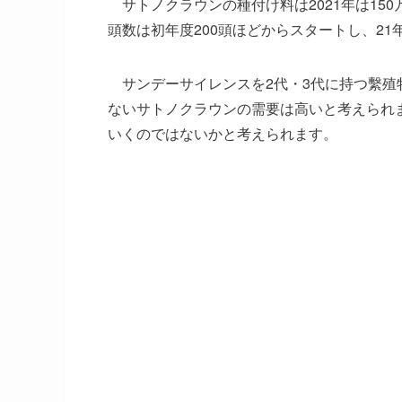
サトノクラウンの種付け料は2021年は150万
頭数は初年度200頭ほどからスタートし、21
サンデーサイレンスを2代・3代に持つ繫殖
ないサトノクラウンの需要は高いと考えられ
いくのではないかと考えられます。