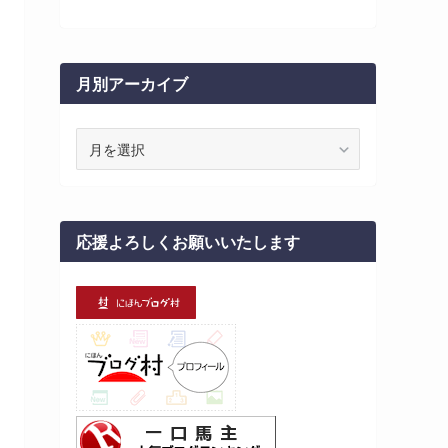
月別アーカイブ
月
別
ア
ー
カ
応援よろしくお願いいたします
イ
ブ