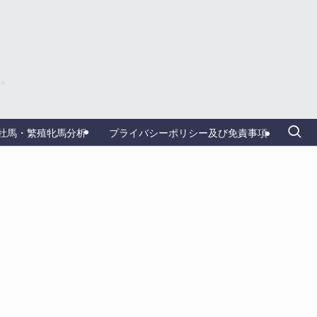
牡馬・繁殖牝馬分析
プライバシーポリシー及び免責事項