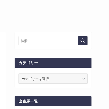
カテゴリー
カ
テ
ゴ
リ
ー
出資馬一覧