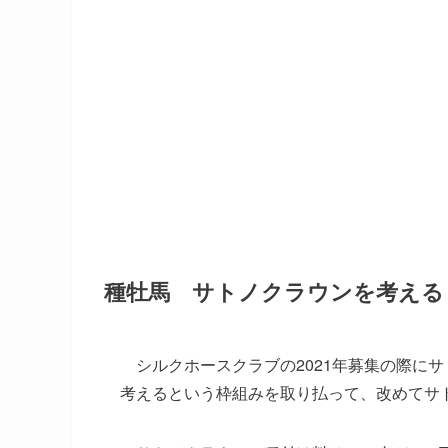
種牡馬 サトノクラウンを考える
シルクホースクラブの2021年募集の際に
サ
考えるという枠組みを取り払って、改めてサ