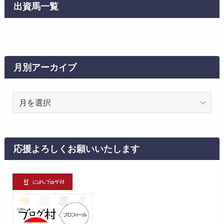
ー
出資馬一覧
月別アーカイブ
月
別
ア
ー
カ
応援よろしくお願いいたします
イ
ブ