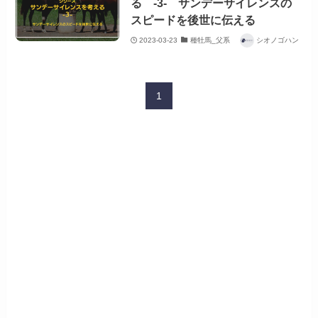
る -3- サンデーサイレンスの
スピードを後世に伝える
2023-03-23
種牡馬_父系
シオノゴハン
1