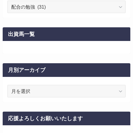
カ
テ
ゴ
リ
ー
出資馬一覧
月別アーカイブ
月
別
ア
ー
カ
応援よろしくお願いいたします
イ
ブ