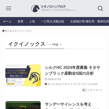
ホーム
新着
人気
一口馬主活動記録
出資検討用‐種牡馬・繁殖牝
ホーム
イクイノックス
イクイノックス
– tag –
シルクHC 2024年度募集 キタサ
ンブラック産駒全5頭の分析
2024-07-23
オービタルピリオド-イストワールファムの23
シオノゴハン
サンデーサイレンスを考え